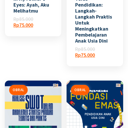
Eyes: Ayah, Aku
Pendidikan:
Melihatmu
Langkah-
Langkah Praktis
Harga
Rp
85.000
Untuk
aslinya
Harga
Rp
75.000
Meningkatkan
adalah:
saat
Pembelajaran
Rp85.000.
ini
Anak Usia Dini
adalah:
Rp75.000.
Harga
Rp
85.000
aslinya
Harga
Rp
75.000
adalah:
saat
Rp85.000.
ini
adalah:
Rp75.000.
OBRAL
OBRAL