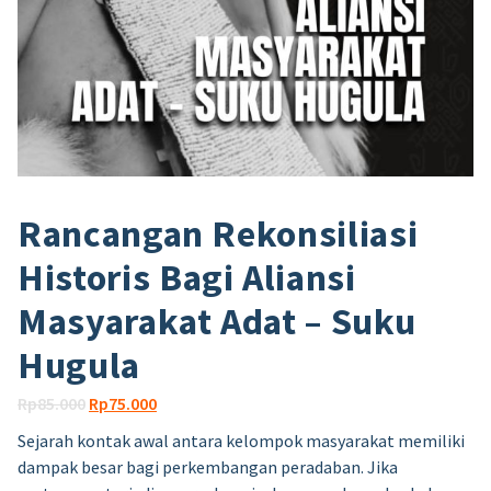
Rancangan Rekonsiliasi
Historis Bagi Aliansi
Masyarakat Adat – Suku
Hugula
Harga
Harga
Rp
85.000
Rp
75.000
aslinya
saat
Sejarah kontak awal antara kelompok masyarakat memiliki
adalah:
ini
dampak besar bagi perkembangan peradaban. Jika
Rp85.000.
adalah: