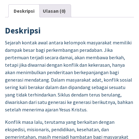
Aliansi
Masyarakat
Deskripsi
Ulasan (0)
Adat
-
Deskripsi
Suku
Hugula
Sejarah kontak awal antara kelompok masyarakat memiliki
dampak besar bagi perkembangan peradaban. Jika
pertemuan terjadi secara damai, akan membawa berkah,
tetapi jika diwarnai dengan konflik dan kekerasan, hanya
akan menimbulkan penderitaan berkepanjangan bagi
generasi mendatang. Dalam masyarakat adat, konflik sosial
sering kali berakar dalam dan dipandang sebagai sesuatu
yang tidak terhindarkan. Siklus dendam terus berulang,
diwariskan dari satu generasi ke generasi berikutnya, bahkan
setelah menerima ajaran Yesus Kristus.
Konflik masa lalu, terutama yang berkaitan dengan
ekspedisi, misionaris, pendidikan, kesehatan, dan
pemerintahan, masih menjadi hambatan bagi masyarakat