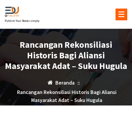
Lewati
ke
konten
Publish Your Books simply
Rancangan Rekonsiliasi
Historis Bagi Aliansi
Masyarakat Adat – Suku Hugula
Beranda
::
Rancangan Rekonsiliasi Historis Bagi Aliansi
Masyarakat Adat – Suku Hugula