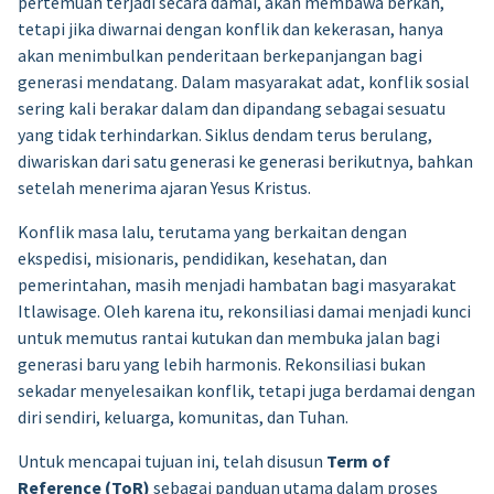
pertemuan terjadi secara damai, akan membawa berkah,
Rp75.000.
tetapi jika diwarnai dengan konflik dan kekerasan, hanya
akan menimbulkan penderitaan berkepanjangan bagi
generasi mendatang. Dalam masyarakat adat, konflik sosial
sering kali berakar dalam dan dipandang sebagai sesuatu
yang tidak terhindarkan. Siklus dendam terus berulang,
diwariskan dari satu generasi ke generasi berikutnya, bahkan
setelah menerima ajaran Yesus Kristus.
Konflik masa lalu, terutama yang berkaitan dengan
ekspedisi, misionaris, pendidikan, kesehatan, dan
pemerintahan, masih menjadi hambatan bagi masyarakat
Itlawisage. Oleh karena itu, rekonsiliasi damai menjadi kunci
untuk memutus rantai kutukan dan membuka jalan bagi
generasi baru yang lebih harmonis. Rekonsiliasi bukan
sekadar menyelesaikan konflik, tetapi juga berdamai dengan
diri sendiri, keluarga, komunitas, dan Tuhan.
Untuk mencapai tujuan ini, telah disusun
Term of
Reference (ToR)
sebagai panduan utama dalam proses