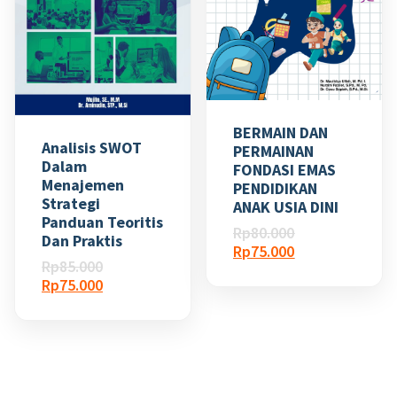
BERMAIN DAN
Analisis SWOT
PERMAINAN
Dalam
FONDASI EMAS
Menajemen
PENDIDIKAN
Strategi
ANAK USIA DINI
Panduan Teoritis
Harga
Rp
80.000
Dan Praktis
aslinya
Harga
Rp
75.000
Harga
Rp
85.000
adalah:
saat
aslinya
Harga
Rp
75.000
Rp80.000.
ini
adalah:
saat
adalah:
Rp85.000.
ini
Rp75.000.
adalah:
Rp75.000.